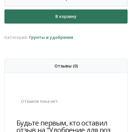
товара
Удобрение
В корзину
для
роз
и
Категория:
Грунты и удобрения
хризантем
Bona
Forte
Отзывы (0)
Отзывов пока нет.
Будьте первым, кто оставил
отзыв на “Удобрение для роз