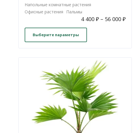
Напольные комнатные растения
Офисные растения
Пальмы
4 400
₽
–
56 000
₽
Этот
товар
Выберите параметры
имеет
несколько
вариаций.
Опции
можно
выбрать
на
странице
товара.