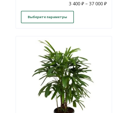
3 400
₽
–
37 000
₽
Этот
товар
Выберите параметры
имеет
несколько
вариаций.
Опции
можно
выбрать
на
странице
товара.