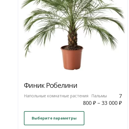
Финик Робелини
7
Напольные комнатные растения
Пальмы
800
₽
–
33 000
₽
Этот
товар
Выберите параметры
имеет