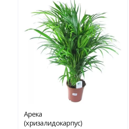
Арека
(хризалидокарпус)