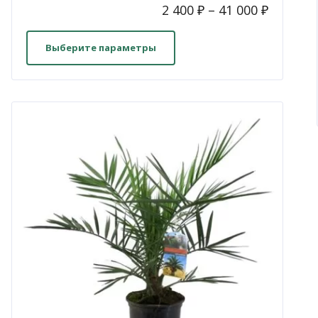
2 400
₽
–
41 000
₽
Этот
товар
Выберите параметры
имеет
несколько
вариаций.
Опции
можно
выбрать
на
странице
товара.