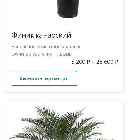
Финик канарский
Напольные комнатные растения
Офисные растения
Пальмы
5 200
₽
–
28 600
₽
Этот
товар
Выберите параметры
имеет
несколько
вариаций.
Опции
можно
выбрать
на
странице