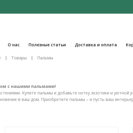
О нас
Полезные статьи
Доставка и оплата
Ко
е
Товары
Пальмы
дом с нашими пальмами!
стениями. Купите пальмы и добавьте нотку экзотики и уютной 
новение в ваш дом. Приобретите пальмы – и пусть ваш интерь