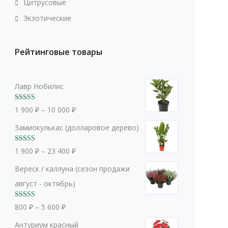
Цитрусовые
Экзотические
Рейтинговые товары
Лавр Нобилис
Оценка
5.00
1 900
₽
–
10 000
₽
из 5
Замиокулькас (долларовое дерево)
Оценка
5.00
1 900
₽
–
23 400
₽
из 5
Вереск / каллуна (сезон продажи
август - октябрь)
Оценка
5.00
800
₽
–
5 600
₽
из 5
Антуриум красный