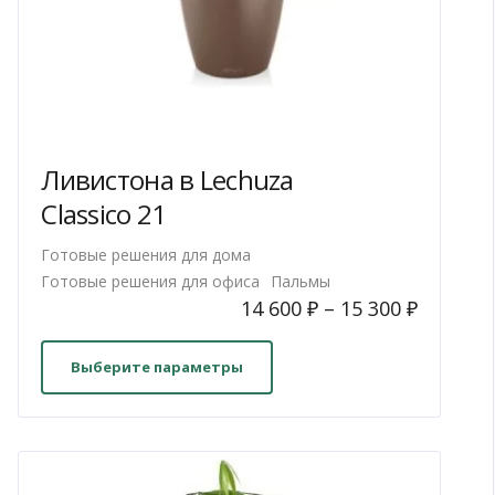
Ливистона в Lechuza
Classico 21
Готовые решения для дома
Готовые решения для офиса
Пальмы
14 600
₽
–
15 300
₽
Этот
товар
Выберите параметры
имеет
несколько
вариаций.
Опции
можно