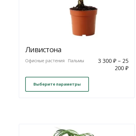
Ливистона
3 300
₽
–
25
Офисные растения
Пальмы
200
₽
Этот
товар
Выберите параметры
имеет
несколько
вариаций.
Опции
можно
выбрать
на