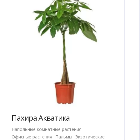
выбрать
на
странице
товара.
Пахира Акватика
Напольные комнатные растения
Офисные растения
Пальмы
Экзотические