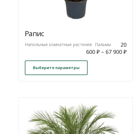
Рапис
20
Напольные комнатные растения
Пальмы
600
₽
–
67 900
₽
Этот
товар
Выберите параметры
имеет
несколько
вариаций.
Опции
можно
выбрать
на
странице
товара.