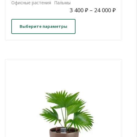
Офисные растения
Пальмы
3 400
₽
–
24 000
₽
Этот
товар
Выберите параметры
имеет
несколько
вариаций.
Опции
можно
выбрать
на
странице
товара.