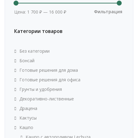
Минима
Максим
цена
цена
Фильтрация
Цена:
1 700 ₽
—
16 000 ₽
Категории товаров
Без категории
Бонсай
Готовые решения для дома
Готовые решения для офиса
Грунты и удобрения
Декоративно-лиственные
Драцена
Кактусы
Кашпо
Кашпо с автополивом Lechuza