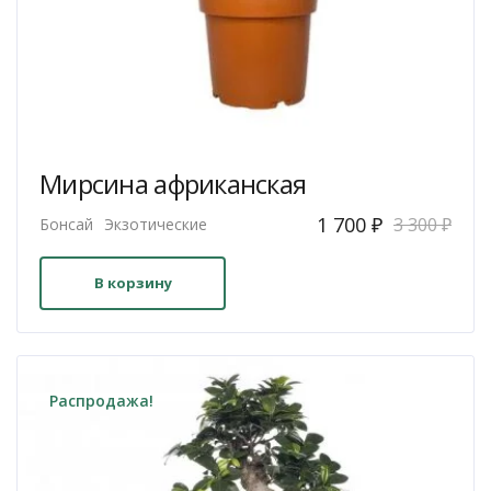
Мирсина африканская
Первоначальная
Текущая
1 700
₽
3 300
₽
Бонсай
Экзотические
цена
цена:
составляла
1
В корзину
3
700 ₽.
300 ₽.
Распродажа!