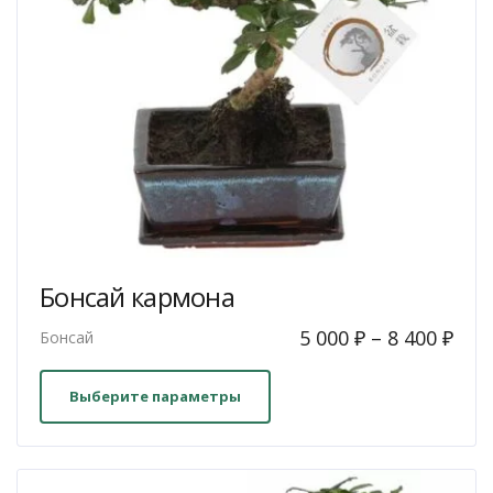
Бонсай кармона
5 000
₽
–
8 400
₽
Бонсай
Этот
товар
Выберите параметры
имеет
несколько
вариаций.