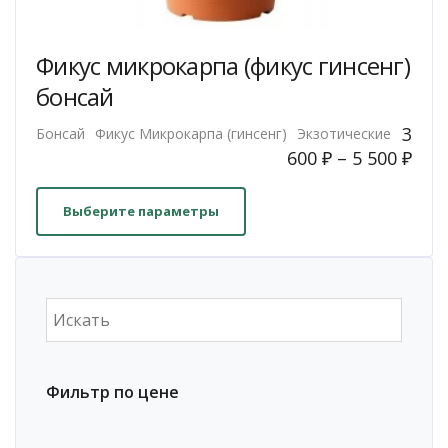
Фикус микрокарпа (фикус гинсенг)
бонсай
3
Бонсай
Фикус Микрокарпа (гинсенг)
Экзотические
600
₽
–
5 500
₽
Этот
товар
Выберите параметры
имеет
несколько
вариаций.
Опции
можно
выбрать
на
Фильтр по цене
странице
товара.