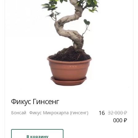
Фикус Гинсенг
Первоначаль
16
32 000
₽
Бонсай
Фикус Микрокарпа (гинсенг)
цена
Тек
000
₽
составляла
цен
32
16
В корзину