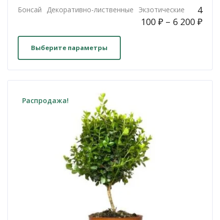
4
Бонсай
Декоративно-лиственные
Экзотические
100
₽
–
6 200
₽
Этот
товар
Выберите параметры
имеет
несколько
вариаций.
Опции
Распродажа!
можно
выбрать
на
странице
товара.