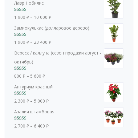
Лавр Нобилис
Оценка
5.00
1 900
₽
–
10 000
₽
из 5
Замиокулькас (долларовое дерево)
Оценка
5.00
1 900
₽
–
23 400
₽
из 5
Вереск / каллуна (сезон продажи август -
октябрь)
Оценка
5.00
800
₽
–
5 600
₽
из 5
Антуриум красный
Оценка
5.00
2 300
₽
–
5 000
₽
из 5
Азалия штамбовая
Оценка
5.00
2 700
₽
–
6 400
₽
из 5