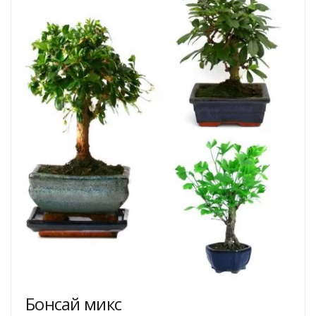
Опции
можно
выбрать
на
странице
товара.
Бонсай микс