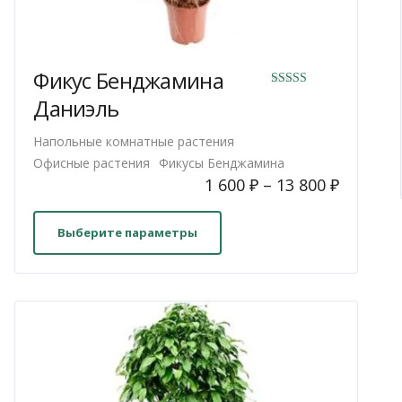
Фикус Бенджамина
Оценка
Даниэль
5.00
Напольные комнатные растения
из 5
Офисные растения
Фикусы Бенджамина
1 600
₽
–
13 800
₽
Этот
товар
Выберите параметры
имеет
несколько
вариаций.
Опции
можно
выбрать
на
странице