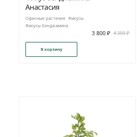
Анастасия
Офисные растения
Фикусы
Фикусы Бенджамина
Первоначальна
Текущая
3 800
₽
4 300
₽
цена
цена:
составляла
3
В корзину
4
800 ₽.
300 ₽.