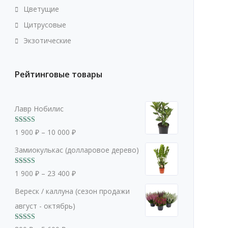
Цветущие
Цитрусовые
Экзотические
Рейтинговые товары
Лавр Нобилис
Оценка
5.00
1 900
₽
–
10 000
₽
из 5
Замиокулькас (долларовое дерево)
Оценка
5.00
1 900
₽
–
23 400
₽
из 5
Вереск / каллуна (сезон продажи
август - октябрь)
Оценка
5.00