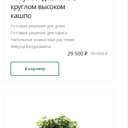
круглом высоком
кашпо
Готовые решения для дома
я
Готовые решения для офиса
Напольные комнатные растения
Фикусы Бенджамина
Первоначальная
Текущая
29 500
₽
30 000
₽
цена
цена:
составляла
29
В корзину
30
500 ₽.
000 ₽.