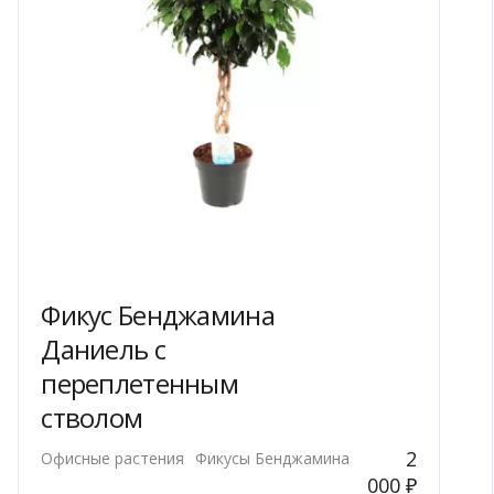
Фикус Бенджамина
Даниель с
переплетенным
стволом
2
Офисные растения
Фикусы Бенджамина
000
₽