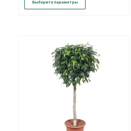
товар
Выберите параметры
имеет
несколько
вариаций.
Опции
можно
выбрать
на
странице
товара.