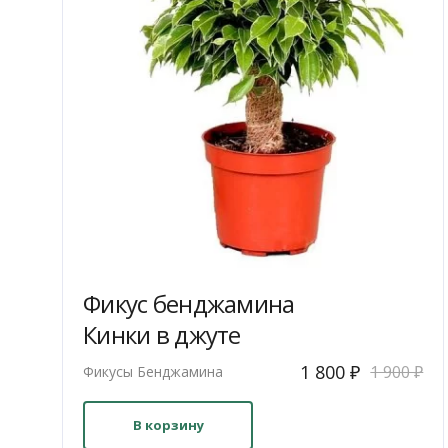
Фикус бенджамина
Кинки в джуте
Первоначальна
Текущая
1 800
₽
1 900
₽
Фикусы Бенджамина
цена
цена:
составляла
1
В корзину
1
800 ₽.