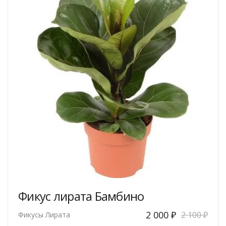
выбрать
на
странице
товара.
Фикус лирата Бамбино
Первоначальная
Текущая
2 000
₽
2 100
₽
Фикусы Лирата