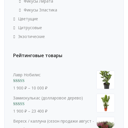
Фикусы Лирата
Фикусы Эластика
Цветущие
Цитрусовые
Экзотические
Рейтинговые товары
Лавр Нобилис
Оценка
5.00
1 900
₽
–
10 000
₽
из 5
Замиокулькас (долларовое дерево)
Оценка
5.00
1 900
₽
–
23 400
₽
из 5
Вереск / каллуна (сезон продажи август -