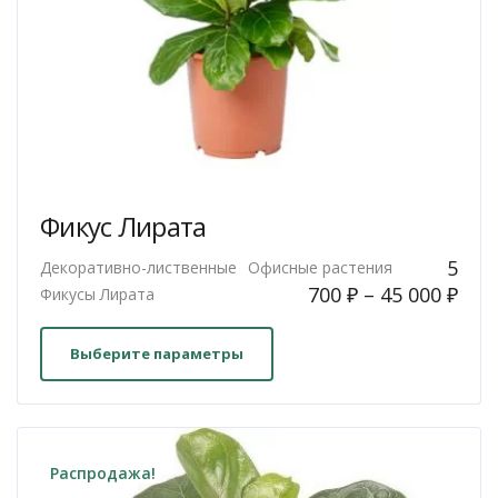
Фикус Лирата
5
Декоративно-лиственные
Офисные растения
700
₽
–
45 000
₽
Фикусы Лирата
Этот
товар
Выберите параметры
имеет
несколько
вариаций.
Опции
Распродажа!
можно