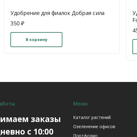
Удобрение для фиалок Добрая сила
У
F
350
₽
4
В корзину
аботы
Меню
имаем заказы
Каталог растений
Озеленение офисов
невно с 10:00
Портфолио