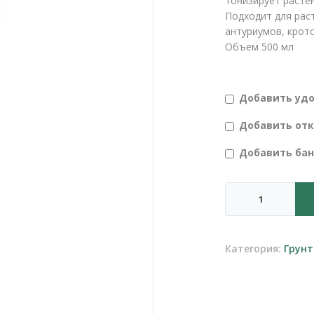
тонизирует расте
Подходит для рас
антуриумов, крото
Объем 500 мл
Добавить уд
Добавить от
Добавить ба
Количество
товара
Тоник
для
Категория:
Грунт
листьев
Bona
Forte