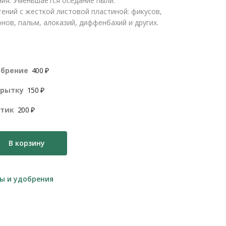
ния. Уменьшается оседание пыли.
тений
с жесткой листовой пластиной: фикусов,
нов, пальм, алоказий, диффенбахий и других.
обрение
400 ₽
крытку
150 ₽
нтик
200 ₽
В корзину
ы и удобрения