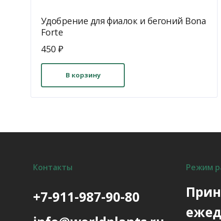
Удобрение для фиалок и бегоний Bona
Forte
450
₽
В корзину
Контакты
Режим р
Прин
+7-911-987-90-80
ежед