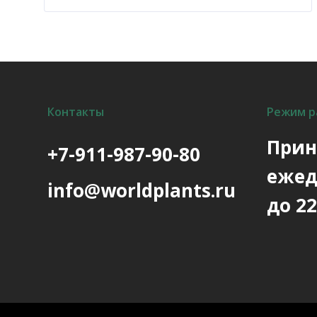
несколько
вариаций.
Опции
можно
выбрать
на
Контакты
странице
Режим р
товара.
Прин
+7-911-987-90-80
ежед
info@worldplants.ru
до 22