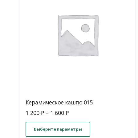
Керамическое кашпо 015
1 200
₽
–
1 600
₽
Этот
товар
Выберите параметры
имеет