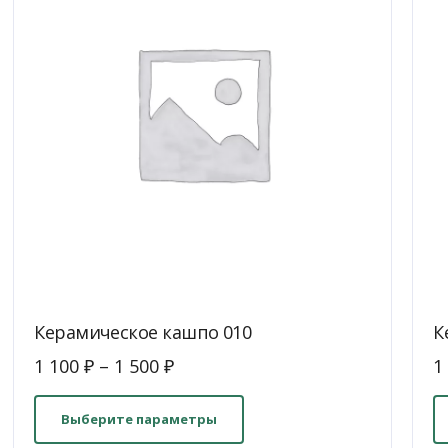
Керамическое кашпо 010
К
1 100
₽
–
1 500
₽
1
Этот
товар
Выберите параметры
имеет