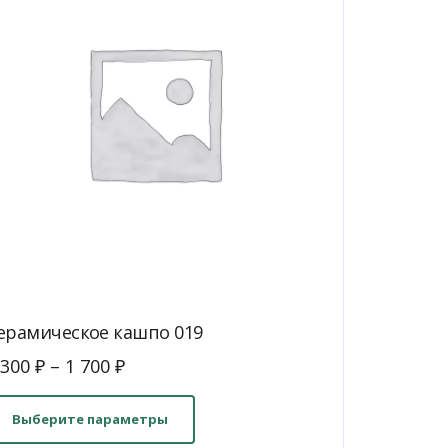
ерамическое кашпо 019
 300
₽
–
1 700
₽
Этот
товар
Выберите параметры
имеет