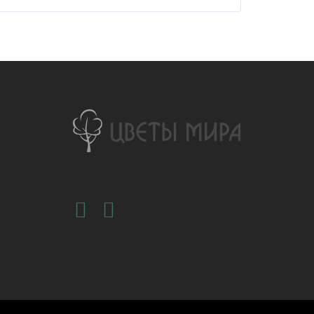
несколько
вариаций.
Опции
можно
выбрать
на
странице
товара.