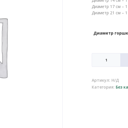
Диаметр 14 см – 1
Диаметр 17 см – 1
Диаметр 21 см – 1
Диаметр горш
Количество
товара
Керамическое
кашпо
Артикул:
Н/Д
017
Категория:
Без к