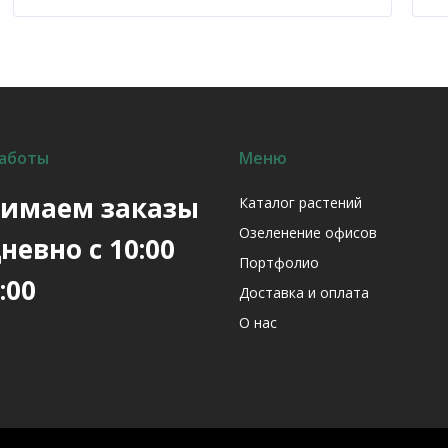
несколько
вариаций.
Опции
можно
выбрать
на
аботы
Меню
странице
товара.
имаем заказы
Каталог растений
Озеленение офисов
невно с 10:00
Портфолио
:00
Доставка и оплата
О нас