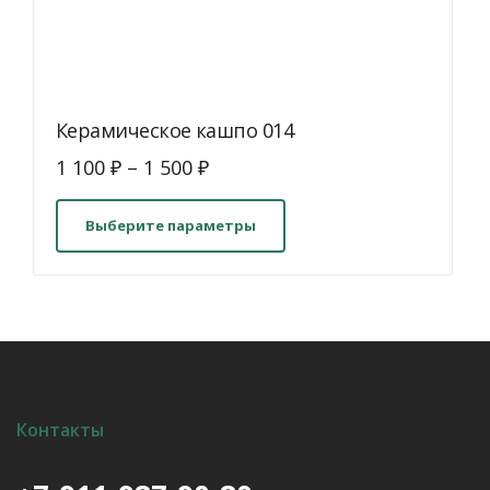
Керамическое кашпо 014
1 100
₽
–
1 500
₽
Этот
товар
Выберите параметры
имеет
несколько
вариаций.
Опции
можно
выбрать
на
Контакты
странице
товара.