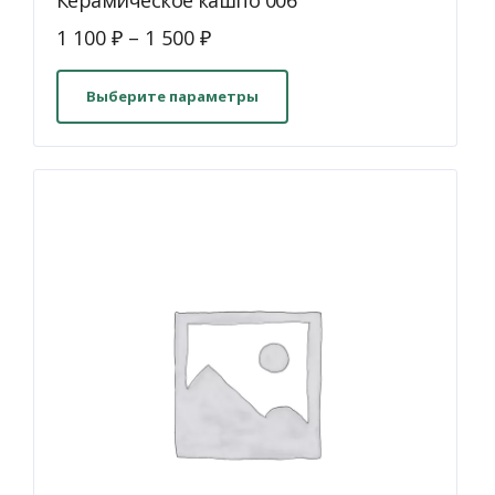
Керамическое кашпо 006
1 100
₽
–
1 500
₽
Этот
товар
Выберите параметры
имеет
несколько
вариаций.
Опции
можно
выбрать
на
странице
товара.