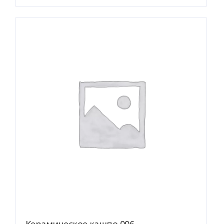
несколько
вариаций.
Опции
можно
выбрать
на
странице
товара.