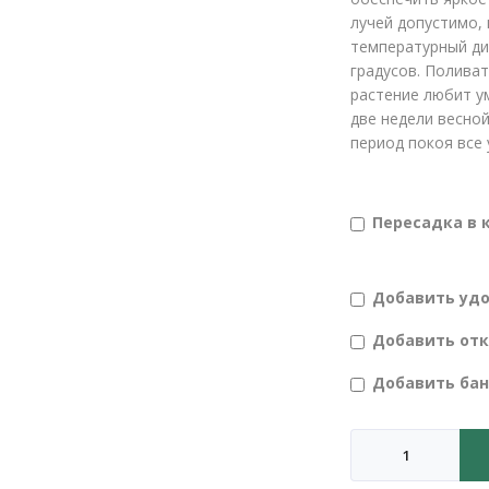
лучей допустимо, 
температурный ди
градусов. Полива
растение любит у
две недели весно
период покоя все
Пересадка в 
Добавить уд
Добавить от
Добавить ба
Количество
товара