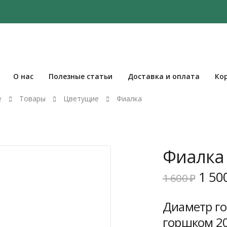
О нас
Полезные статьи
Доставка и оплата
Ко
е
Товары
Цветущие
Фиалка
Фиалка
Пер
1 50
1 600
₽
цен
сост
Диаметр го
1
горшком 20