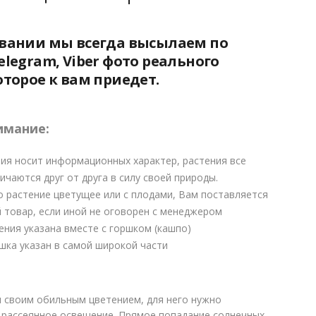
₽.
овании мы всегда высылаем по
elegram, Viber фото реального
оторое к вам приедет.
имание:
ия носит информационных характер, растения все
ичаются друг от друга в силу своей природы.
о растение цветущее или с плодами, Вам поставляется
 товар, если иной не оговорен с менеджером
ения указана вместе с горшком (кашпо)
шка указан в самой широкой части
 своим обильным цветением, для него нужно
 рассеянное освещение. Прямое попадание солнечных