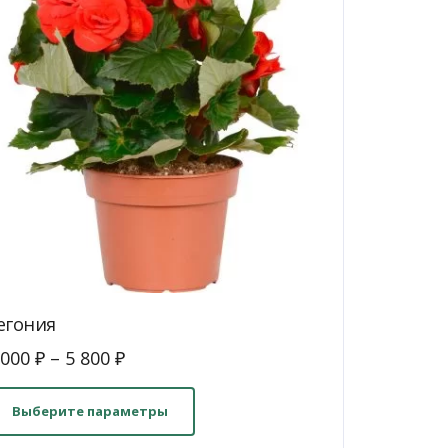
егония
 000
₽
–
5 800
₽
Этот
товар
Выберите параметры
имеет