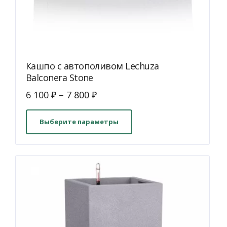
Кашпо с автополивом Lechuza
Balconera Stone
6 100
₽
–
7 800
₽
Этот
товар
Выберите параметры
имеет
несколько
вариаций.
Опции
можно
выбрать
на
странице