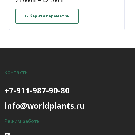
Этот
товар
Выберите параметры
имеет
несколько
вариаций.
Опции
можно
выбрать
на
Контакты
странице
товара.
+7-911-987-90-80
info@worldplants.ru
Режим работы