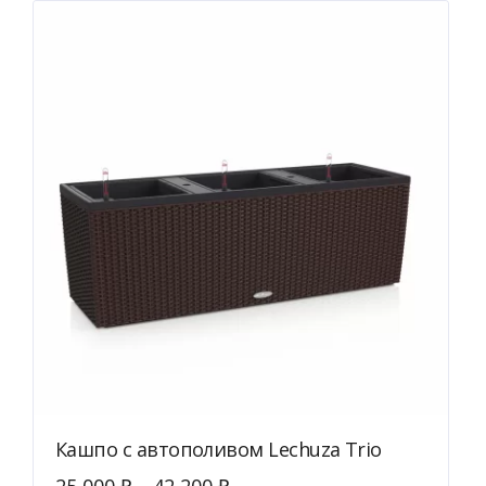
Кашпо с автополивом Lechuza Trio
25 000
₽
–
42 200
₽