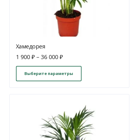
Хамедорея
1 900
₽
–
36 000
₽
Этот
товар
Выберите параметры
имеет
несколько
вариаций.
Опции
можно
выбрать
на
странице
товара.