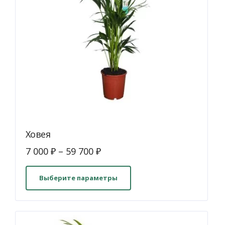
Ховея
7 000
₽
–
59 700
₽
Этот
товар
Выберите параметры
имеет
несколько
вариаций.
Опции