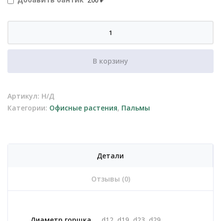
Количество
товара
Ливистона
В корзину
Артикул:
Н/Д
Категории:
Офисные растения
,
Пальмы
Детали
Отзывы (0)
Диаметр горшка
d12, d19, d23, d29