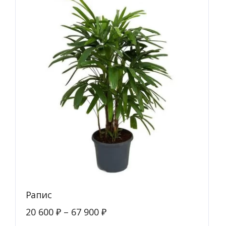
можно
выбрать
на
странице
товара.
Рапис
20 600
₽
–
67 900
₽
Этот