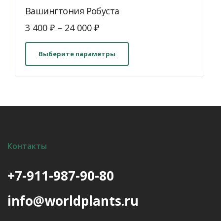
Вашингтония Робуста
3 400
₽
–
24 000
₽
Этот
товар
Выберите параметры
имеет
несколько
вариаций.
Опции
можно
выбрать
на
Контакты
странице
товара.
+7-911-987-90-80
info@worldplants.ru