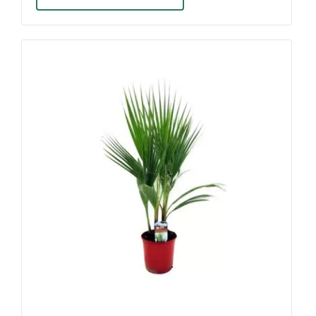
имеет
несколько
вариаций.
Опции
можно
выбрать
на
странице
товара.