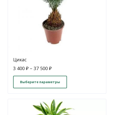
Цикас
3 400
₽
–
37 500
₽
Этот
товар
Выберите параметры
имеет
несколько
вариаций.
Опции
можно