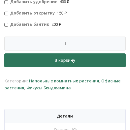
Добавить удобрение
400 ₽
Добавить открытку
150 ₽
Добавить бантик
200 ₽
Количество
товара
Фикус
В корзину
Бенджамина
штамб
двойная
Категории:
Напольные комнатные растения
,
Офисные
спираль
растения
,
Фикусы Бенджамина
Детали
Отзывы (0)