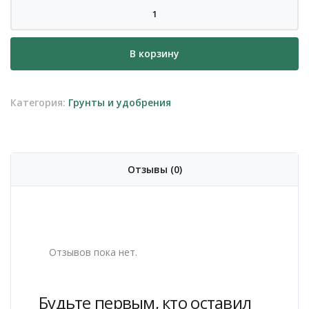
Количество
товара
Удобрение
В корзину
для
цветущих
Bona
Категория:
Грунты и удобрения
Forte,
серия
"Красота"
Отзывы (0)
Отзывов пока нет.
Будьте первым, кто оставил