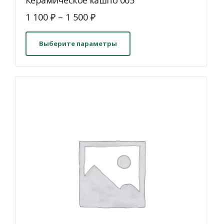
Керамическое кашпо 005
1 100
₽
–
1 500
₽
Этот
товар
Выберите параметры
имеет
несколько
вариаций.
Опции
можно
выбрать
на
странице
товара.