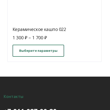
Керамическое кашпо 022
1 300
₽
–
1 700
₽
Этот
товар
Выберите параметры
имеет
несколько
вариаций.
Опции
можно
выбрать
на
Контакты
странице
товара.