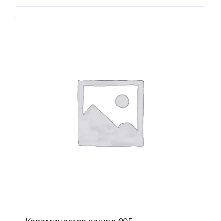
несколько
вариаций.
Опции
можно
выбрать
на
странице
товара.