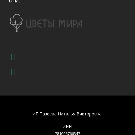
О нас
ИП Тазеева Наталья Викторовна,
ИНН
781006766347