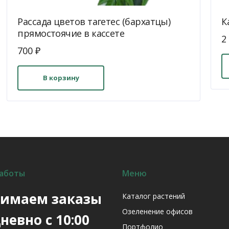
Рассада цветов тагетес (бархатцы)
К
прямостоячие в кассете
П
2
700
₽
ц
с
2
В корзину
7
аботы
Меню
имаем заказы
Каталог растений
Озеленение офисов
невно с 10:00
Портфолио