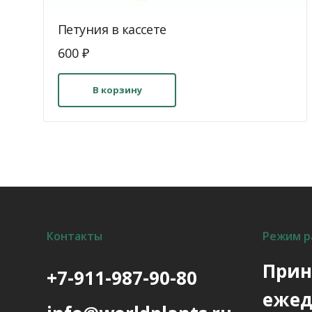
Петуния в кассете
600
₽
В корзину
Контакты
Режим р
Прин
+7-911-987-90-80
ежед