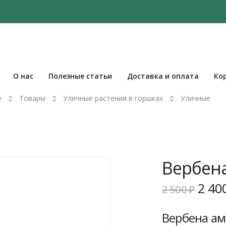
О нас
Полезные статьи
Доставка и оплата
Ко
е
Товары
Уличные растения в горшках
Уличные
Вербен
Пер
2 40
2 500
₽
цен
сост
Вербена ам