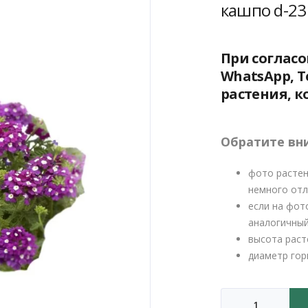
2
кашпо d-23
500 
При соглас
WhatsApp, T
растения, к
Обратите вн
фото растен
немного отл
если на фот
аналогичный
высота раст
диаметр гор
Количество