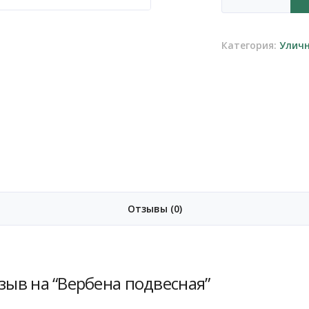
товара
Вербена
подвесная
Категория:
Уличн
Отзывы (0)
зыв на “Вербена подвесная”