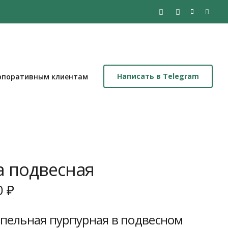
Написать в Telegram
рпоративным клиентам
а подвесная
воначальная
Текущая
0
₽
а
цена:
авляла
2
пельная пурпурная в подвесном