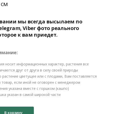
400 ₽.
 см
₽.
овании мы всегда высылаем по
elegram, Viber фото реального
оторое к вам приедет.
имание:
ия носит информационных характер, растения все
ичаются друг от друга в силу своей природы
о растение цветущее или с плодами, Вам поставляется
 товар, если иной не оговорен с менеджером
ения указана вместе с горшком (кашпо)
шка указан в самой широкой части
В корзину