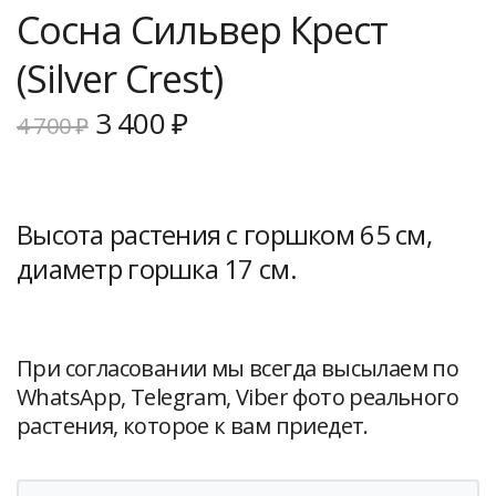
Сосна Сильвер Крест
(Silver Crest)
Первоначальная
Текущая
3 400
₽
4 700
₽
цена
цена:
составляла
3
4
400 ₽.
Высота растения с горшком 65 см,
700 ₽.
диаметр горшка 17 см.
При согласовании мы всегда высылаем по
WhatsApp, Telegram, Viber фото реального
растения, которое к вам приедет.
Количество