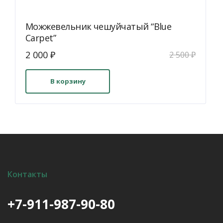
Можжевельник чешуйчатый “Blue
Carpet”
Первоначальная
Текущая
2 000
₽
2 500
₽
цена
цена:
составляла
2
В корзину
2
000 ₽.
500 ₽.
Контакты
+7-911-987-90-80