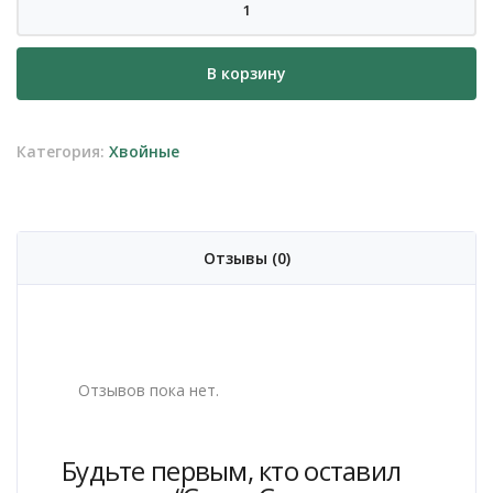
товара
Сосна
В корзину
Сильвер
Крест
(Silver
Категория:
Хвойные
Crest)
Отзывы (0)
Отзывов пока нет.
Будьте первым, кто оставил