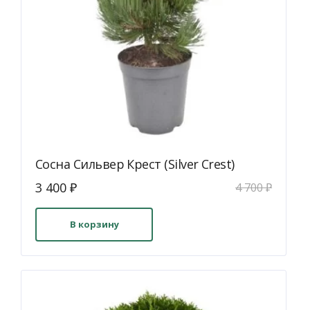
Сосна Сильвер Крест (Silver Crest)
Первоначальная
Текущая
3 400
₽
4 700
₽
цена
цена:
составляла
3
В корзину
4
400 ₽.
700 ₽.