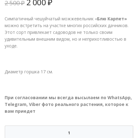
Первоначальная
Текущая
2 000
₽
2 500
₽
цена
цена:
составляла
2
Симпатичный чешуйчатый
можжевельник
«
Блю Карпет»
2
000 ₽.
можно встретить на участке многих российских дачников.
500 ₽.
Этот сорт привлекает садоводов не только своим
удивительным внешним видом, но и неприхотливостью в
уходе.
Диаметр горшка 17 см.
При согласовании мы всегда высылаем по WhatsApp,
Telegram, Viber фото реального растения, которое к
вам приедет
Количество
товара