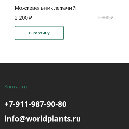
Можжевельник лежачий
Первоначальная
Текущая
2 200
₽
2 300
₽
цена
цена:
составляла
2
В корзину
2
200 ₽.
300 ₽.
Контакты
+7-911-987-90-80
info@worldplants.ru