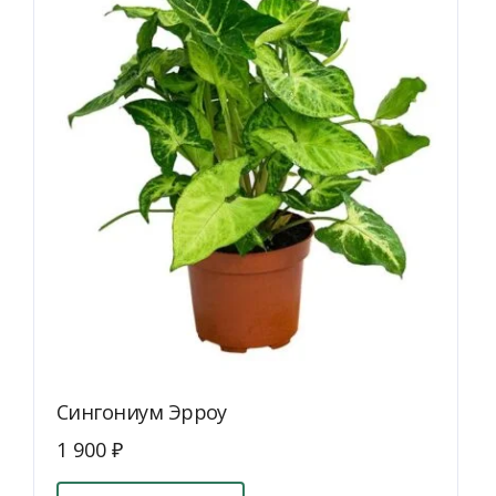
можно
выбрать
на
странице
товара.
Сингониум Эрроу
1 900
₽