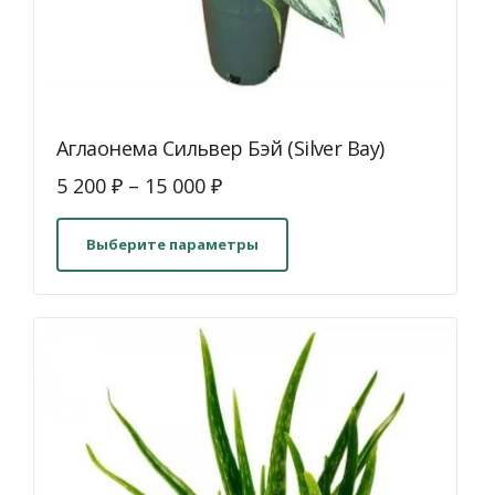
Аглаонема Сильвер Бэй (Silver Bay)
5 200
₽
–
15 000
₽
Этот
товар
Выберите параметры
имеет
несколько
вариаций.
Опции
можно
выбрать
на
странице
товара.