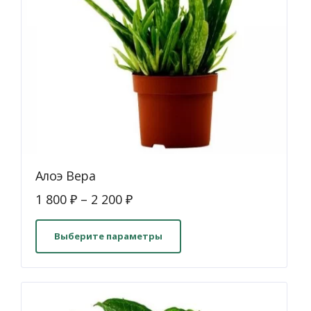
Алоэ Вера
1 800
₽
–
2 200
₽
Этот
товар
Выберите параметры
имеет
несколько
вариаций.
Опции