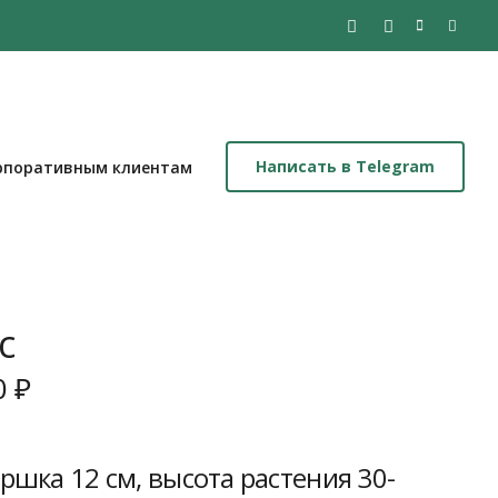
Написать в Telegram
рпоративным клиентам
с
воначальная
Текущая
0
₽
а
цена:
авляла
2
500 ₽.
ршка 12 см, высота растения 30-