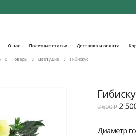
О нас
Полезные статьи
Доставка и оплата
Ко
е
Товары
Цветущие
Гибискус
Гибиску
Пер
2 50
2 600
₽
цен
сост
2
Диаметр го