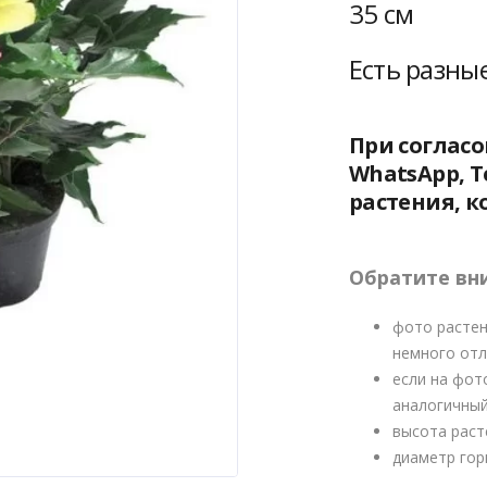
600 
35 см
Есть разны
При соглас
WhatsApp, T
растения, к
Обратите вн
фото растен
немного отл
если на фот
аналогичный
высота раст
диаметр гор