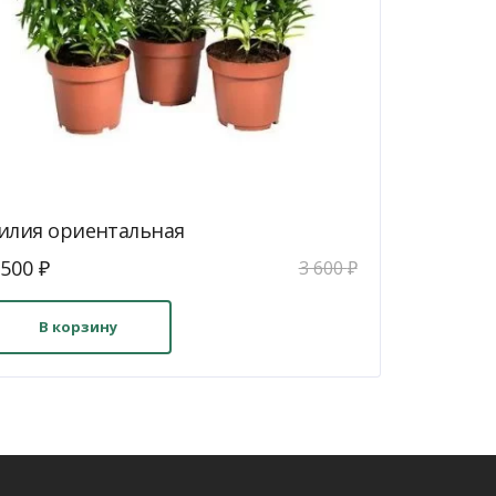
илия ориентальная
ервоначальная
Текущая
 500
₽
3 600
₽
ена
цена:
оставляла
2
В корзину
500 ₽.
00 ₽.