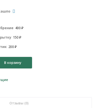
кашпо
обрение
400 ₽
крытку
150 ₽
нтик
200 ₽
В корзину
ущие
Отзывы (0)