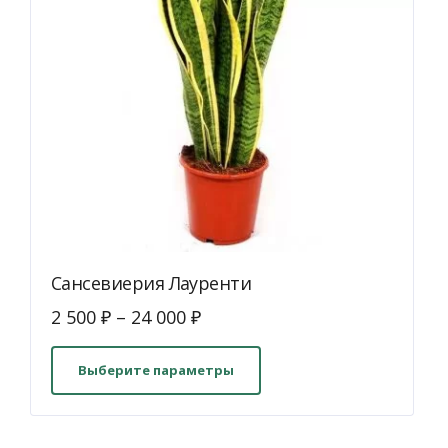
товара.
Сансевиерия Лауренти
2 500
₽
–
24 000
₽
Этот
товар
Выберите параметры
имеет
несколько
вариаций.