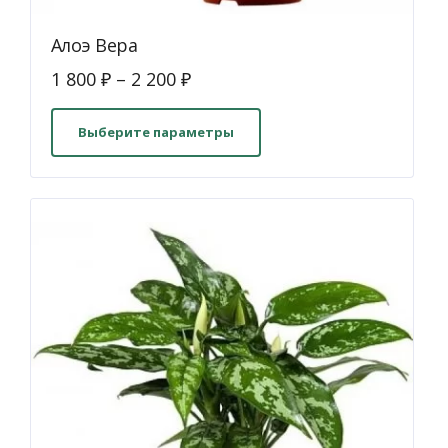
Алоэ Вера
1 800
₽
–
2 200
₽
Этот
товар
Выберите параметры
имеет
несколько
вариаций.
Опции
можно
выбрать
на
странице
товара.