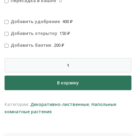
Пересадка в кашпо
Добавить удобрение
400 ₽
Добавить открытку
150 ₽
Добавить бантик
200 ₽
Количество
товара
Филодендрон
В корзину
в
высоком
кашпо
Категории:
Декоративно-лиственные
,
Напольные
комнатные растения