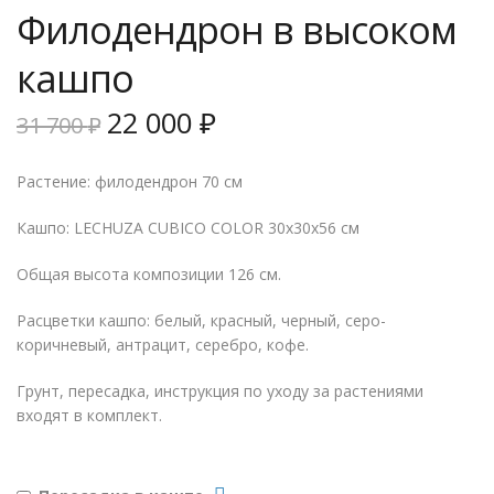
Филодендрон в высоком
кашпо
Первоначальная
Текущая
22 000
₽
31 700
₽
цена
цена:
составляла
22
Растение: филодендрон 70 см
31
000 ₽.
700 ₽.
Кашпо: LECHUZA CUBICO COLOR 30х30х56 см
Общая высота композиции 126 см.
Расцветки кашпо: белый, красный, черный, серо-
коричневый, антрацит, серебро, кофе.
Грунт, пересадка, инструкция по уходу за растениями
входят в комплект.