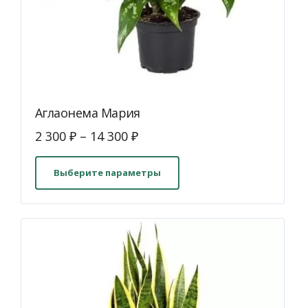
Аглаонема Мария
2 300
₽
–
14 300
₽
Этот
товар
Выберите параметры
имеет
несколько
вариаций.
Опции
можно
выбрать
на
странице