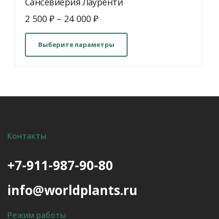
Сансевиерия Лауренти
2 500
₽
–
24 000
₽
Этот
товар
Выберите параметры
имеет
несколько
вариаций.
Опции
можно
выбрать
на
Контакты
странице
товара.
+7-911-987-90-80
info@worldplants.ru
Режим работы