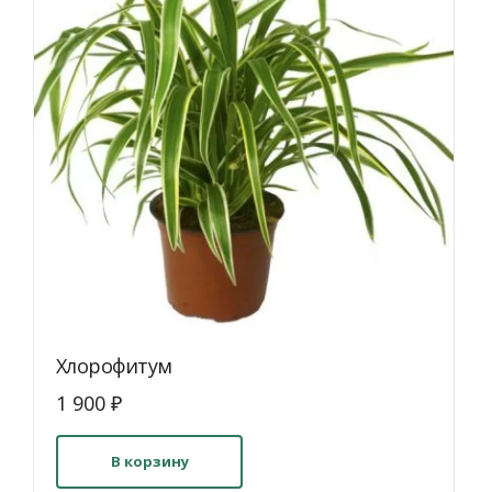
на
странице
товара.
Хлорофитум
1 900
₽
В корзину