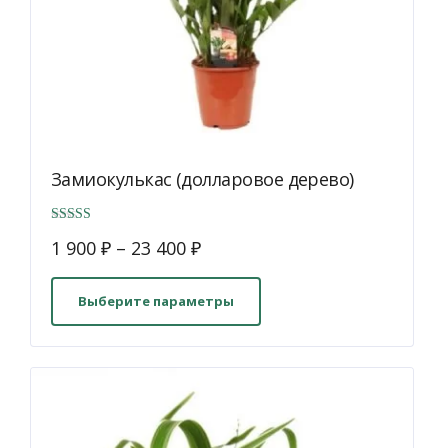
Замиокулькас (долларовое дерево)
Оценка
1 900
₽
–
23 400
₽
5.00
Этот
из 5
товар
Выберите параметры
имеет
несколько
вариаций.
Опции
можно
выбрать