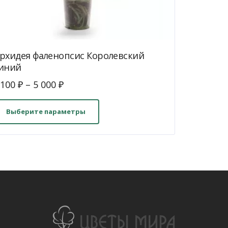
рхидея фаленопсис Королевский
иний
 100
₽
–
5 000
₽
Этот
товар
Выберите параметры
имеет
несколько
вариаций.
Опции
можно
выбрать
на
странице
товара.