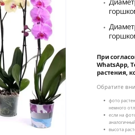
Диаметр
горшком
Диаметр
горшком
При соглас
WhatsApp, T
растения, к
Обратите вн
фото растен
немного отл
если на фот
аналогичный
высота раст