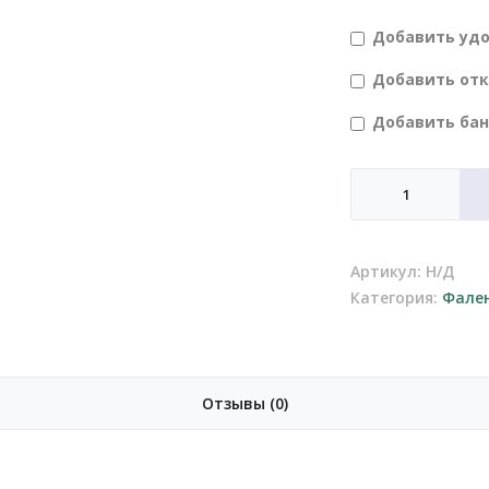
Добавить уд
Добавить от
Добавить ба
Количество
товара
Фаленопсис
2
Артикул:
Н/Д
ствола
Категория:
Фале
Отзывы (0)