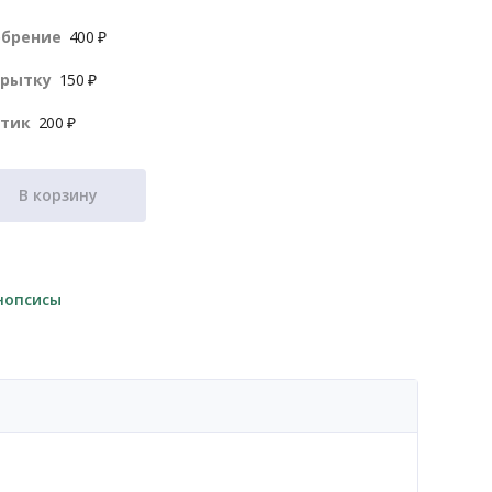
обрение
400 ₽
крытку
150 ₽
нтик
200 ₽
В корзину
нопсисы