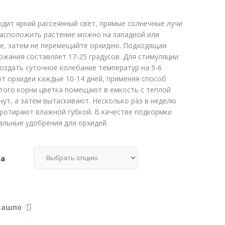
одит яркий рассеянный свет, прямые солнечные лучи
Расположить растение можно на западной или
е, затем не перемещайте орхидею. Подходящая
ржания составляет 17-25 градусов. Для стимуляции
оздать суточное колебание температур на 5-6
ют орхидеи каждые 10-14 дней, применяя способ
этого корни цветка помещают в емкость с теплой
нут, а затем вытаскивают. Несколько раз в неделю
протирают влажной губкой. В качестве подкормки
альные удобрения для орхидей.
ка
кашпо