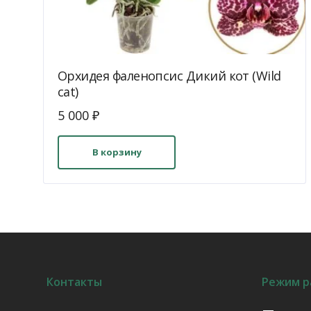
Орхидея фаленопсис Дикий кот (Wild
cat)
5 000
₽
В корзину
Контакты
Режим р