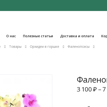
О нас
Полезные статьи
Доставка и оплата
Ко
е
Товары
Орхидеи в горшке
Фаленопсисы
Фаленоп
3 100
₽
–
7