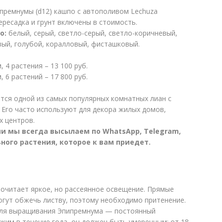
премнумы (d12) кашпо с автополивом Lechuza
пересадка и грунт включены в стоимость.
о:
белый, серый, светло-серый, светло-коричневый,
ый, голубой, коралловый, фисташковый.
, 4 растения – 13 100 руб.
, 6 растений – 17 800 руб.
тся одной из самых популярных комнатных лиан с
 Его часто используют для декора жилых домов,
х центров.
ии мы всегда высылаем по WhatsApp, Telegram,
ьного растения, которое к вам приедет.
очитает яркое, но рассеянное освещение. Прямые
огут обжечь листву, поэтому необходимо притенение.
для выращивания Эпипремнума — постоянный
жим в течение года, он должен быть умеренным: от 18