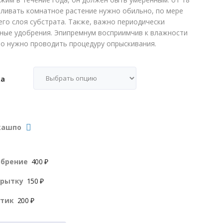
Поливать комнатное растение нужно обильно, по мере
его слоя субстрата. Также, важно периодически
ные удобрения. Эпипремнум восприимчив к влажности
но нужно проводить процедуру опрыскивания.
ка
кашпо
обрение
400 ₽
крытку
150 ₽
нтик
200 ₽