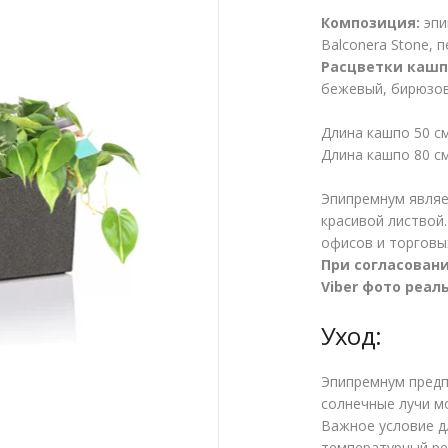
Композиция:
эпи
Balconera Stone, 
Расцветки кашп
бежевый, бирюзов
Длина кашпо 50 см
Длина кашпо 80 см
Эпипремнум являе
красивой листвой.
офисов и торговы
При согласован
Viber фото реал
Уход:
Эпипремнум предп
солнечные лучи м
Важное условие 
температурный ре