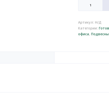
Количество
товара
Эпипремнумы
в
Артикул:
Н/Д
кашпо
Категории:
Гото
с
офиса
,
Подвесны
автополивом
Lechuza