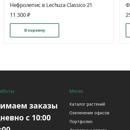
Нефролепис в Lechuza Classico 21
Ф
11 300
₽
2
В корзину
аботы
Меню
имаем заказы
Каталог растений
Озеленение офисов
невно с 10:00
Портфолио
:00