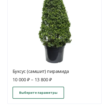
Буксус (самшит) пирамида
10 000
₽
–
13 800
₽
Этот
товар
Выберите параметры
имеет
несколько
вариаций.