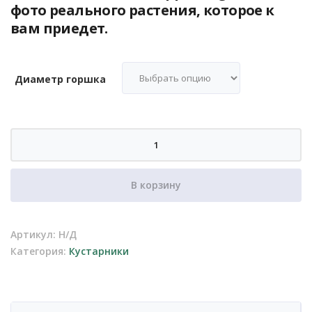
фото реального растения, которое к
вам приедет.
Диаметр горшка
Количество
товара
Буксус
В корзину
(самшит)
шар
Артикул:
Н/Д
Категория:
Кустарники