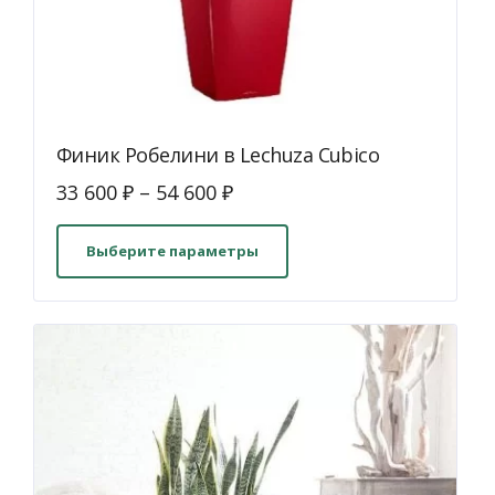
Финик Робелини в Lechuza Cubico
33 600
₽
–
54 600
₽
Этот
товар
Выберите параметры
имеет
несколько
вариаций.
Опции
можно
выбрать
на
странице
товара.