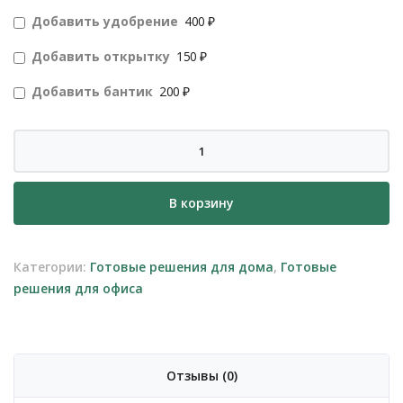
Добавить удобрение
400 ₽
Добавить открытку
150 ₽
Добавить бантик
200 ₽
Количество
товара
Аглаонема
В корзину
Сильвер
Бэй
в
Категории:
Готовые решения для дома
,
Готовые
высоком
решения для офиса
кашпо
Отзывы (0)