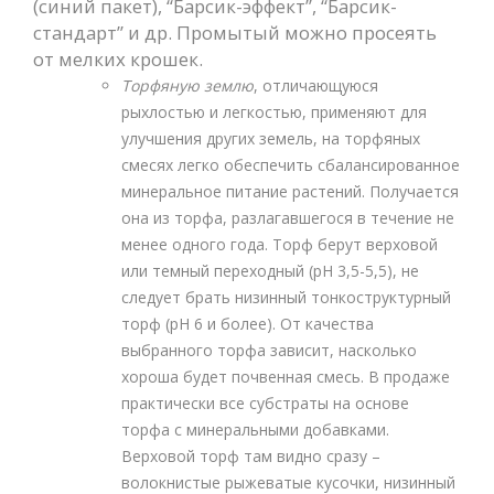
(синий пакет), “Барсик-эффект”, “Барсик-
стандарт” и др. Промытый можно просеять
от мелких крошек.
Торфяную землю
, отличающуюся
рыхлостью и легкостью, применяют для
улучшения других земель, на торфяных
смесях легко обеспечить сбалансированное
минеральное питание растений. Получается
она из торфа, разлагавшегося в течение не
менее одного года. Торф берут верховой
или темный переходный (рН 3,5-5,5), не
следует брать низинный тонкоструктурный
торф (рН 6 и более). От качества
выбранного торфа зависит, насколько
хороша будет почвенная смесь. В продаже
практически все субстраты на основе
торфа с минеральными добавками.
Верховой торф там видно сразу –
волокнистые рыжеватые кусочки, низинный