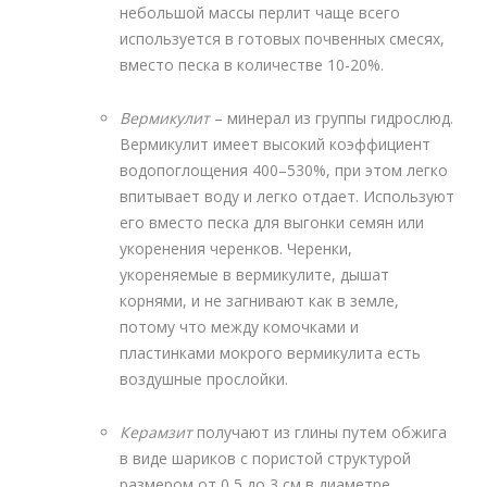
небольшой массы перлит чаще всего
используется в готовых почвенных смесях,
вместо песка в количестве 10-20%.
Вермикулит
– минерал из группы гидрослюд.
Вермикулит имеет высокий коэффициент
водопоглощения 400–530%, при этом легко
впитывает воду и легко отдает. Используют
его вместо песка для выгонки семян или
укоренения черенков. Черенки,
укореняемые в вермикулите, дышат
корнями, и не загнивают как в земле,
потому что между комочками и
пластинками мокрого вермикулита есть
воздушные прослойки.
Керамзит
получают из глины путем обжига
в виде шариков с пористой структурой
размером от 0,5 до 3 см в диаметре.