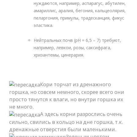
нуждаются, например, аспарагус, абутилен,
амариллис, аралия, бегония, кальцеолярия,
пеларгония, примулы, традесканция, фикус
эластика.
Нейтральных почв (рН = 6,5 – 7) требуют,
например, левкои, розы, саксифрага,
хризантемы, цинерария.
Кори торчат из дренажного
горшка, но совсем немного, скорее всего они
просто тянутся к влаги, но внутри горшка их
не много.
А здесь корни разрослись очень
сильно, свились в кольцо на дне горшка, т.к.
дренажные отверстия были маленькими.
Зеленым цветом