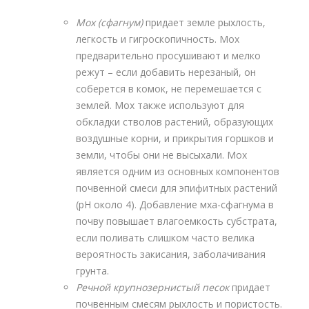
Мох (сфагнум)
придает земле рыхлость,
легкость и гигроскопичность. Мох
предварительно просушивают и мелко
режут – если добавить нерезаный, он
соберется в комок, не перемешается с
землей. Мох также используют для
обкладки стволов растений, образующих
воздушные корни, и прикрытия горшков и
земли, чтобы они не высыхали. Мох
является одним из основных компонентов
почвенной смеси для эпифитных растений
(рН около 4). Добавление мха-сфагнума в
почву повышает влагоемкость субстрата,
если поливать слишком часто велика
вероятность закисания, заболачивания
грунта.
Речной крупнозернистый песок
придает
почвенным смесям рыхлость и пористость.