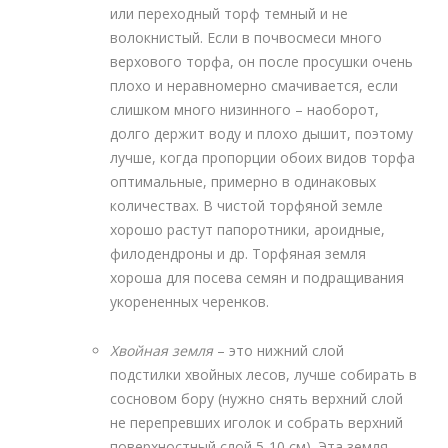
или переходный торф темный и не
волокнистый. Если в почвосмеси много
верхового торфа, он после просушки очень
плохо и неравномерно смачивается, если
слишком много низинного – наоборот,
долго держит воду и плохо дышит, поэтому
лучше, когда пропорции обоих видов торфа
оптимальные, примерно в одинаковых
количествах. В чистой торфяной земле
хорошо растут папоротники, ароидные,
филодендроны и др. Торфяная земля
хороша для посева семян и подращивания
укорененных черенков.
Хвойная земля
– это нижний слой
подстилки хвойных лесов, лучше собирать в
сосновом бору (нужно снять верхний слой
не перепревших иголок и собрать верхний
поверхностный слой 5-10 см). Эта земля